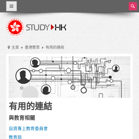
ear
ch
為甚麼選擇香港
世界級教育
主頁
香港教育
有用的連結
資料概覽
香港教育
香港的教育制度
學費和生活費
有用的連結
獎學金
與教育相關
實習和兼職工作
自資專上教育委員會
大學和高等教育
教育局