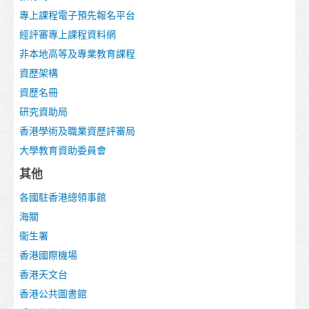
課程名單
專上課程電子預先報名平台
經評審專上課程資料網
職業專才教育
非本地高等及專業教育課程
資歷架構
資歷架構
資歷名冊
「香港發展為國際教育樞紐」的政策
研究資助局
香港院校的校曆
香港學術及職業資歷評審局
大學教育資助委員會
更多升學選擇
其他
升學途徑
各國駐香港總領事館
申請入學
海關
衞生署
如何申請
香港國際機場
簽證
香港天文台
香港公共圖書館
入學要求