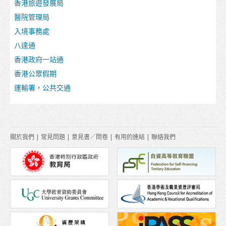
香港旅遊發展局
在港生活
醫院管理局
入境事務處
到埗
八達通
住宿
香港政府一站通
支援服務
香港公眾假期
運輸署，公共交通
非本地學生的受養人入境安排
日常開支
醫療和安全
關於我們
|
常見問題
|
意見書／問卷
|
有用的連結
|
聯絡我們
保險
理財
電訊
交通