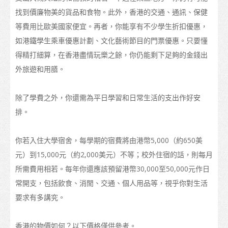
課程名單
找到價廉物美的貨品和食物。此外，香港的交通、通訊、保健
等費用比歐美國家便宜。再者，你能享有不少學生折扣優惠，
職業專才教育
如港鐵學生乘車優惠計劃、文化藝術節目的門票優惠。只要懂
資歷架構
得精打細算，在香港盡情玩樂之餘，你仍能剩下足夠的金錢出
外旅遊和用膳。
「香港發展為國際教育樞紐」的政策
香港院校的校曆
除了學費之外，你還需為平日學習和日常生活的支出作好安
排。
更多升學選擇
升學途徑
你若入住大學宿舍，每學期的宿費將由港幣5,000（約650美
元）到15,000元（約2,000美元）不等；校外住宿的話，則每月
申請入學
所需費用相若。每年你還應該預留港幣30,000至50,000元作日
如何申請
常開支，包括飲食、消閒、交通、個人用品等，視乎你對生活
要求有多講究。
簽證
入學要求
香港的物價如何？以下價格僅供參考。