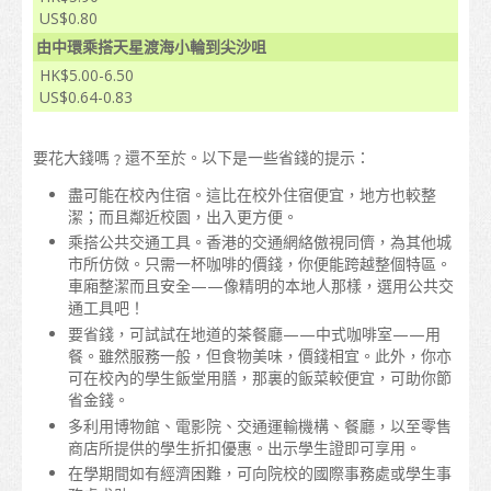
US$0.80
地圖
由中環乘搭天星渡海小輪到尖沙咀
學生心聲
HK$5.00-6.50
US$0.64-0.83
亞洲
要花大錢嗎﹖還不至於。以下是一些省錢的提示：
大洋洲
盡可能在校內住宿。這比在校外住宿便宜，地方也較整
歐洲
潔；而且鄰近校園，出入更方便。
乘搭公共交通工具。香港的交通網絡傲視同儕，為其他城
美洲
市所仿傚。只需一杯咖啡的價錢，你便能跨越整個特區。
車廂整潔而且安全——像精明的本地人那樣，選用公共交
非洲
通工具吧！
要省錢，可試試在地道的茶餐廳——中式咖啡室——用
畢業後
餐。雖然服務一般，但食物美味，價錢相宜。此外，你亦
可在校內的學生飯堂用膳，那裏的飯菜較便宜，可助你節
留港進修
省金錢。
多利用博物館、電影院、交通運輸機構、餐廳，以至零售
在香港工作
商店所提供的學生折扣優惠。出示學生證即可享用。
在學期間如有經濟困難，可向院校的國際事務處或學生事