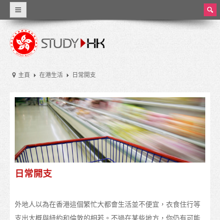
ear
ch
為甚麼選擇香港
世界級教育
主頁
在港生活
日常開支
資料概覽
香港教育
香港的教育制度
學費和生活費
獎學金
日常開支
實習和兼職工作
外地人以為在香港這個繁忙大都會生活並不便宜，衣食住行等
大學和高等教育
支出大概與紐約和倫敦的相若。不過在某些地方，你仍有可能