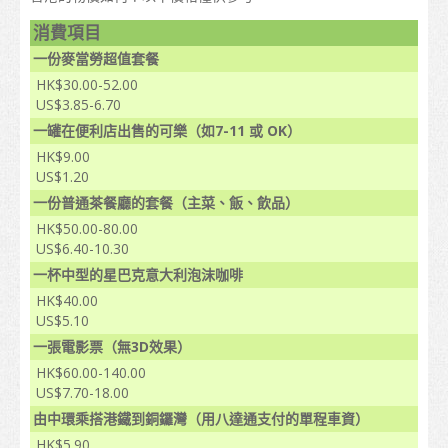
在港生活
消費項目
一份麥當勞超值套餐
到埗
HK$30.00-52.00
住宿
US$3.85-6.70
一罐在便利店出售的可樂（如7-11 或 OK）
支援服務
HK$9.00
US$1.20
非本地學生的受養人入境安排
一份普通茶餐廳的套餐（主菜、飯、飲品）
日常開支
HK$50.00-80.00
US$6.40-10.30
醫療和安全
一杯中型的星巴克意大利泡沫咖啡
HK$40.00
保險
US$5.10
一張電影票（無3D效果）
理財
HK$60.00-140.00
電訊
US$7.70-18.00
由中環乘搭港鐵到銅鑼灣（用八達通支付的單程車資）
交通
HK$5.90