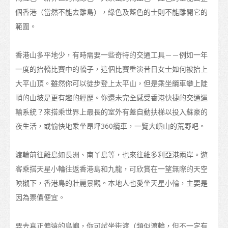
在港生活
個香港（當然不能去離島），綠色及藍色的士則不能離開它的
範圍。
到埗
住宿
香港山多平地少，有時需要一些奇特的交通工具－－例如一年
一度的抬轎比賽中的轎子，這個比賽重演昔日女士如何被抬上
支援服務
大平山頂。雖然你可以徒步登上太平山，但是乘坐纜車攀上陡
非本地學生的受養人入境安排
峭的山坡是更有趣的經歷。你還未完全感受香港快捷的交通運
輸系統？來搭乘世界上最長的室外有蓋自動扶梯以投入蘇豪的
日常開支
夜生活，或愉快地乘坐昂坪360纜車，一覽大嶼山的荒野吧。
醫療和安全
渡輪前往離島如長洲、南丫島等，也來往維多利亞港兩岸。遊
保險
客乘搭天星小輪往返香港島和九龍，可欣賞在一望無際的天空
理財
映襯下，香港島的壯麗景觀。本地人也愛坐天星小輪，主要是
因為票價便宜。
電訊
交通
要去真正偏遠的島嶼，你可試坐街渡（類似渡輪，但不一定有