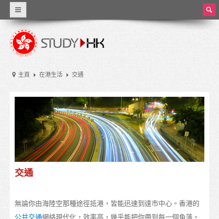
ear
ch
為甚麼選擇香港
世界級教育
主頁
在港生活
交通
資料概覽
香港教育
香港的教育制度
學費和生活費
獎學金
交通
實習和兼職工作
無論你由海陸空那種途徑抵港，皆能迅速到達市中心。香港的
大學和高等教育
公共交通
網絡現代化，效率高，幾乎能把你帶到每一個角落。