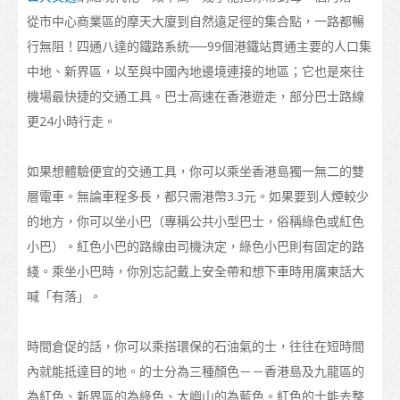
課程名單
從市中心商業區的摩天大廈到自然遠足徑的集合點，一路都暢
行無阻！四通八達的鐵路系統──99個港鐵站貫通主要的人口集
職業專才教育
中地、新界區，以至與中國內地邊境連接的地區；它也是來往
資歷架構
機場最快捷的交通工具。巴士高速在香港遊走，部分巴士路線
更24小時行走。
「香港發展為國際教育樞紐」的政策
香港院校的校曆
如果想體驗便宜的交通工具，你可以乘坐香港島獨一無二的雙
層電車。無論車程多長，都只需港幣3.3元。如果要到人煙較少
更多升學選擇
的地方，你可以坐小巴（專稱公共小型巴士，俗稱綠色或紅色
升學途徑
小巴）。紅色小巴的路線由司機決定，綠色小巴則有固定的路
綫。乘坐小巴時，你別忘記戴上安全帶和想下車時用廣東話大
申請入學
喊「有落」。
如何申請
時間倉促的話，你可以乘搭環保的石油氣的士，往往在短時間
簽證
內就能抵達目的地。的士分為三種顏色－－香港島及九龍區的
入學要求
為紅色、新界區的為綠色、大嶼山的為藍色。紅色的士能去整