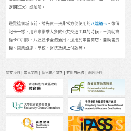
定期班次）或舢舨。
地圖
學生心聲
遊覽這個城市前，請先買一張非常方便使用的
八達通卡
。像借
亞洲
記卡一樣，用它來搭乘大多數公共交通工具的時候，車資就會
從卡中扣除。八達通卡全港通用，適用於零售商店、自助售賣
大洋洲
機、康樂設施、學校、醫院及網上付款等。
歐洲
美洲
關於我們
|
常見問題
|
意見書／問卷
|
有用的連結
|
聯絡我們
非洲
畢業後
留港進修
在香港工作