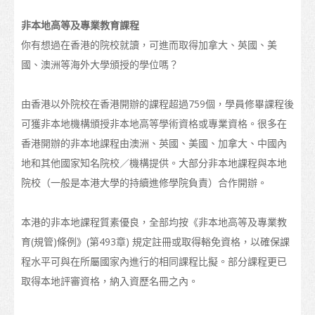
地圖
非本地高等及專業教育課程
你有想過在香港的院校就讀，可進而取得加拿大、英國、美
學生心聲
國、澳洲等海外大學頒授的學位嗎？
亞洲
大洋洲
由香港以外院校在香港開辦的課程超過759個，學員修畢課程後
可獲非本地機構頒授非本地高等學術資格或專業資格。很多在
歐洲
香港開辦的非本地課程由澳洲、英國、美國、加拿大、中國內
美洲
地和其他國家知名院校／機構提供。大部分非本地課程與本地
院校（一般是本港大學的持續進修學院負責）合作開辦。
非洲
畢業後
本港的非本地課程質素優良，全部均按《非本地高等及專業教
育(規管)條例》(第493章) 規定註冊或取得輍免資格，以確保課
留港進修
程水平可與在所屬國家內進行的相同課程比擬。部分課程更已
在香港工作
取得本地評審資格，納入資歷名冊之內。