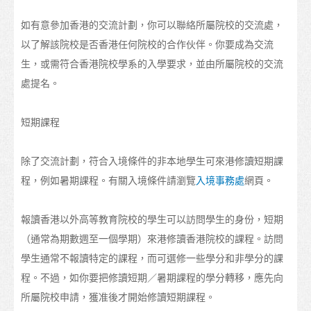
在港生活
如有意參加香港的交流計劃，你可以聯絡所屬院校的交流處，
到埗
以了解該院校是否香港任何院校的合作伙伴。你要成為交流
生，或需符合香港院校學系的入學要求，並由所屬院校的交流
住宿
處提名。
支援服務
短期課程
非本地學生的受養人入境安排
日常開支
除了交流計劃，符合入境條件的非本地學生可來港修讀短期課
程，例如暑期課程。有關入境條件請瀏覽
入境事務處
網頁。
醫療和安全
保險
報讀香港以外高等教育院校的學生可以訪問學生的身份，短期
（通常為期數週至一個學期）來港修讀香港院校的課程。訪問
理財
學生通常不報讀特定的課程，而可選修一些學分和非學分的課
電訊
程。不過，如你要把修讀短期／暑期課程的學分轉移，應先向
所屬院校申請，獲准後才開始修讀短期課程。
交通