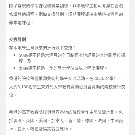
除了常規的學術課程和職業訓練，非本地學生也可考慮在香港
課程名單
修讀其他課程，例如交換計劃、短期課程或由本地院校營辦的
職業專才教育
非本地課程。
資歷架構
交換計劃
「香港發展為國際教育樞紐」的政策
非本地學生可以來港進行以下交流：
(a)為期不超過六個月的全日制經本地評審的本地副學位課
香港院校的校曆
程；及
更多升學選擇
(b)為期不超過一年的學士學位或以上程度課程。
香港的院校積極推動雙向的學生交流活動。在2023/24學年，
升學途徑
大約5,100名學生來港於大學教育資助委員會資助的院校進行交
申請入學
流。
如何申請
香港的高等教育院校與世界各地的院校合作主辦交流計劃，包
簽證
括澳洲、英國、美國、加拿大、新西蘭、德國、法國、中國內
地、日本、韓國及馬來西亞等地。
入學要求