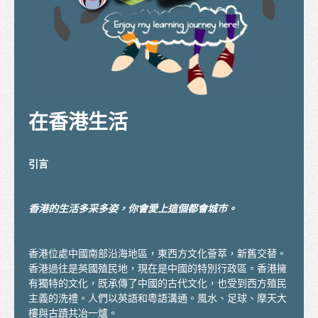
課程名單
職業專才教育
資歷架構
「香港發展為國際教育樞紐」的政策
在香港生活
香港院校的校曆
更多升學選擇
引言
升學途徑
香港的生活多采多姿，你會愛上這個都會城巿。
申請入學
如何申請
香港位處中國南部沿海地區，東西方文化薈萃，新舊交替。
香港過往是英國殖民地，現在是中國的特別行政區。香港擁
簽證
有獨特的文化，既承傳了中國的古代文化，也受到西方殖民
主義的洗禮。人們以英語和粵語溝通。風水、足球、摩天大
入學要求
樓與古蹟共冶一爐。