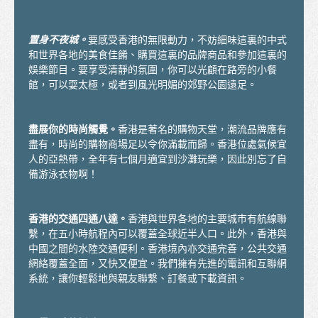
在港生活
置身不夜城。
要感受香港的無限動力，不妨細味這裏的中式
到埗
和世界各地的美食佳餚、購買這裏的品牌商品和參加這裏的
娛樂節目。要享受清靜的氛圍，你可以光顧在路旁的小餐
住宿
館，可以耍太極，或者到風光明媚的郊野公園遠足。
支援服務
盡展你的時尚觸覺。
香港是著名的購物天堂，潮流品牌應有
非本地學生的受養人入境安排
盡有，時尚的購物商場足以令你滿載而歸。香港位處氣候宜
人的亞熱帶，全年有七個月適宜到沙灘玩樂，因此別忘了自
日常開支
備游泳衣物啊！
醫療和安全
香港的交通四通八達。
香港與世界各地的主要城巿有航線聯
保險
繫，在五小時航程內可以覆蓋全球近半人口。此外，香港與
理財
中國之間的水陸交通便利。香港境內亦交通完善，公共交通
網絡覆蓋全面，又快又便宜。我們擁有先進的電訊和互聯網
電訊
系統，讓你輕鬆地與親友聯繫、訂餐或下載資訊。
交通