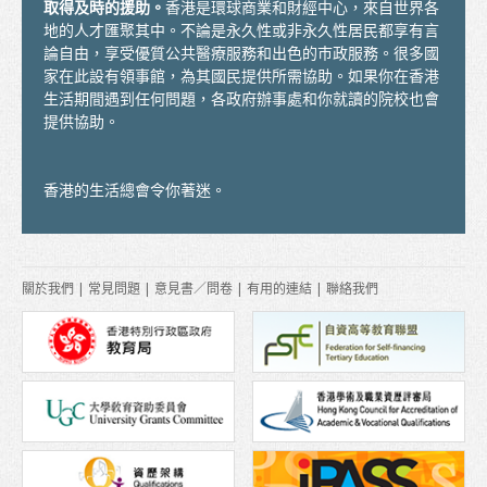
取得及時的援助。
香港是環球商業和財經中心，來自世界各
地圖
地的人才匯聚其中。不論是永久性或非永久性居民都享有言
論自由，享受優質公共醫療服務和出色的巿政服務。很多國
學生心聲
家在此設有領事館，為其國民提供所需協助。如果你在香港
生活期間遇到任何問題，各政府辦事處和你就讀的院校也會
亞洲
提供協助。
大洋洲
香港的生活總會令你著迷。
歐洲
美洲
關於我們
|
常見問題
|
意見書／問卷
|
有用的連結
|
聯絡我們
非洲
畢業後
留港進修
在香港工作