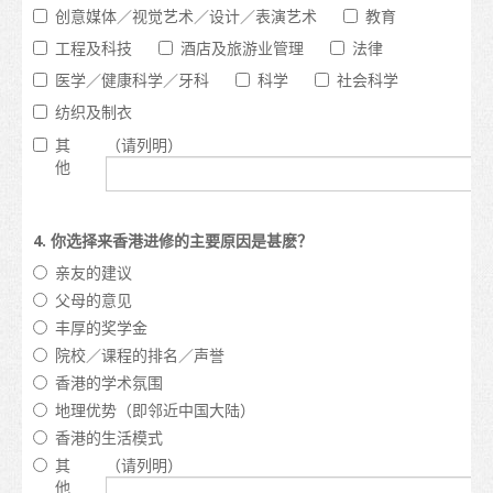
创意媒体／视觉艺术／设计／表演艺术
教育
在港生活
工程及科技
酒店及旅游业管理
法律
到埗
医学／健康科学／牙科
科学
社会科学
纺织及制衣
住宿
其
（请列明）
支援服务
他
非本地学生的受养人入境安排
4. 你选择来香港进修的主要原因是甚麽？
日常开支
亲友的建议
医疗和安全
父母的意见
丰厚的奖学金
保险
院校／课程的排名／声誉
香港的学术氛围
理财
地理优势（即邻近中国大陆）
电讯
香港的生活模式
其
（请列明）
交通
他