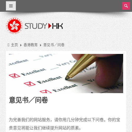
ear
ch
为什么选择香港
世界级教育
主页
香港教育
意见书／问卷
资料概览
香港教育
香港的教育制度
学费和生活费
意见书／问卷
奖学金
实习和兼职工作
为完善我们的网站服务，请你用几分钟完成以下问卷。你的宝
大学和高等教育
贵意见将能让我们继续提升网站的质素。