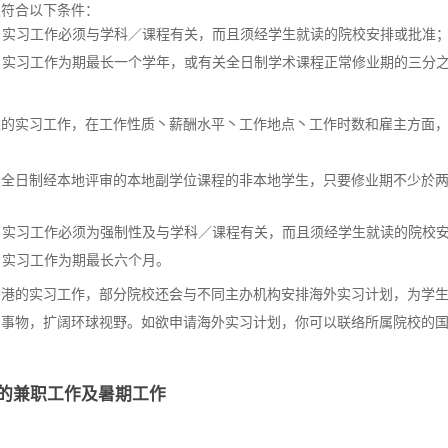
须符合以下条件：
a. 实习工作必须与学科／课程有关，而且须经学生就读的院校安排或批准
b. 实习工作为期最长一个学年，或有关全日制学术课程正常修业期的三分
述的实习工作，在工作性质丶薪酬水平丶工作地点丶工作时数和雇主方面
读全日制经本地评审的本地副学位课程的非本地学生，只要修业期不少於
a. 实习工作必须为强制性及与学科／课程有关，而且须经学生就读的院校
. 实习工作为期最长六个月。
香港的实习工作，部分院校还会与不同主办机构安排海外实习计划，为学
同事物，扩阔环球视野。如欲申请海外实习计划，你可以联络所属院校的
的兼职工作及暑期工作