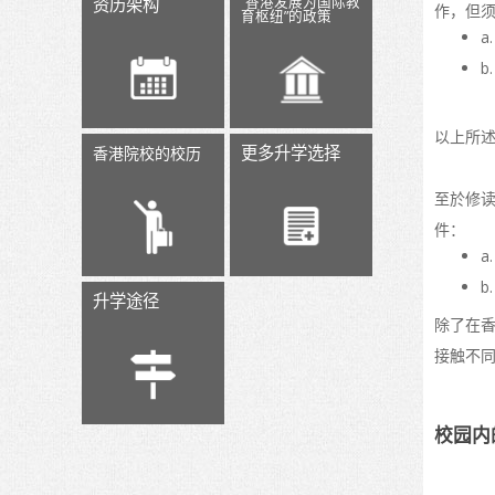
“香港发展为国际教
资历架构
作，但
育枢纽”的政策
以上所
更多升学选择
香港院校的校历
至於修
件：
b
升学途径
除了在
接触不
校园内