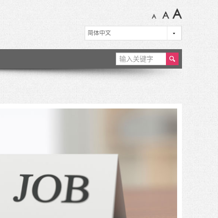
ear
ch