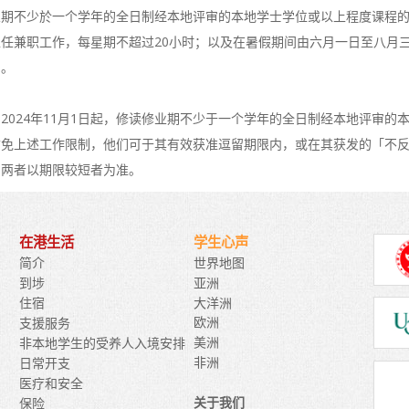
业期不少於一个学年的全日制经本地评审的本地学士学位或以上程度课程
担任兼职工作，每星期不超过20小时；以及在暑假期间由六月一日至八月
制。
2024年11月1日起，修读修业期不少于一个学年的全日制经本地评审
暂免上述工作限制，他们可于其有效获准逗留期限内，或在其获发的「不
，两者以期限较短者为准。
在港生活
学生心声
世界地图
简介
亚洲
到埗
大洋洲
住宿
欧洲
支援服务
美洲
非本地学生的受养人入境安排
非洲
日常开支
医疗和安全
关于我们
保险