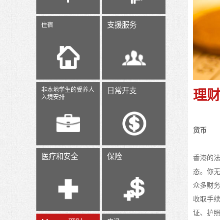
支援服务
住宿
理
非本地学生的受养人
日常开支
入境安排
货币
医疗和安全
保险
香港的法
态。你
众多财
收取手
证、护