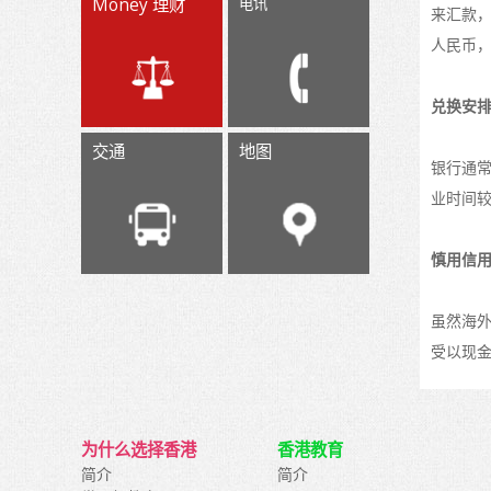
Money 理财
电讯
来汇款
人民币
兑换安
交通
地图
银行通
业时间
慎用信
虽然海
受以现
为什么选择香港
香港教育
简介
简介