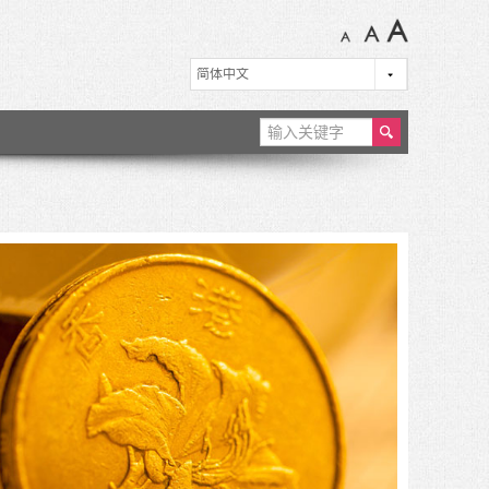
ear
ch