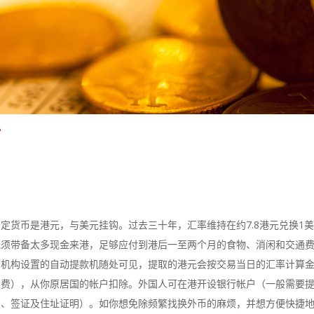
财
定货币是港元，与美元挂钩。过去三十年，汇率维持在约7.8港元兑换1
无须带备太多现金来港，足够应付到港后一至两个月的食物、消闲和交通
务机构设置的自动提款机随处可见，提取的港元会按交易当日的汇率计算
续费），从你原居国的帐户扣除。外国人可在港开设银行帐户（一般需要
照、签证及住址证明）。如你想免除频繁找换外币的麻烦，并想方便快捷