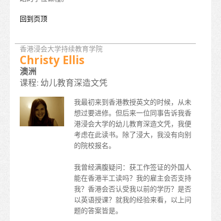
在港生活
回到页顶
到埗
香港浸会大学持续教育学院
住宿
Christy Ellis
澳洲
支援服务
课程: 幼儿教育深造文凭
非本地学生的受养人入境安排
我最初来到香港教授英文的时候，从未
日常开支
想过要进修。但后来一位同事告诉我香
港浸会大学的幼儿教育深造文凭，我便
医疗和安全
考虑在此读书。除了浸大，我没有向别
的院校报名。
保险
我曾经满腹疑问：获工作签证的外国人
理财
能在香港半工读吗？我的雇主会否支持
我？香港会否认受我以前的学历？是否
电讯
以英语授课？就我的经验来看，以上问
题的答案皆是。
交通