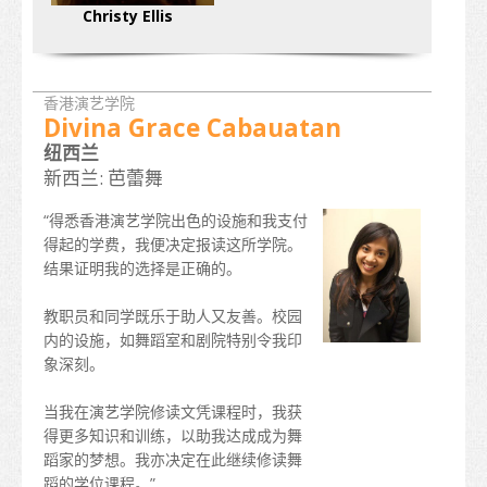
Christy Ellis
课程名单
职业专才教育
香港演艺学院
资历架构
Divina Grace Cabauatan
纽西兰
“香港发展为国际教育枢纽”的政策
新西兰: 芭蕾舞
香港院校的校历
“得悉香港演艺学院出色的设施和我支付
得起的学费，我便决定报读这所学院。
更多升学选择
结果证明我的选择是正确的。
升学途径
教职员和同学既乐于助人又友善。校园
申请入学
内的设施，如舞蹈室和剧院特别令我印
象深刻。
如何申请
当我在演艺学院修读文凭课程时，我获
签证
得更多知识和训练，以助我达成成为舞
蹈家的梦想。我亦决定在此继续修读舞
入学要求
蹈的学位课程。”