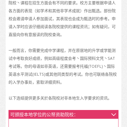
院校丶课程在招生方面会有不同的要求。校方主要根据申请人
课程名单
各方面的表现（如学术和其他非学术成就）作出甄选。部份院
职业专才教育
校会邀请申请人参加面试，其表现也会成为甄选时的参考。申
请入学时应该仔细阅读各院校提供的课程资讯；如有疑问，可
资历架构
直接向你有意报读的院校查询。
“香港发展为国际教育枢纽”的政策
一般而言，你需要完成中学课程，并在原居地的升学或学能测
香港院校的校历
试中考取良好成绩，例如高级程度会考丶国际预科文凭丶SAT
更多升学选择
考试等。你的母语如非英语，还需要报考托福(TOEFL)丶国际
英语水平测试(IELTS)或其他同类型的考试。你也可联络各院校
升学途径
的入学办事处，索取详细资料。
申请入学
以下连结提供更多关於各院校对非本地生入学要求的资讯。
如何申请
签证
可颁授本地学位的公帑资助院校：
入学要求