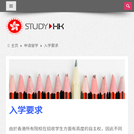
ear
ch
为什么选择香港
世界级教育
主页
申请留学
入学要求
资料概览
香港教育
香港的教育制度
学费和生活费
奖学金
入学要求
实习和兼职工作
大学和高等教育
由於香港所有院校在招收学生方面有高度的自主权，因此不同