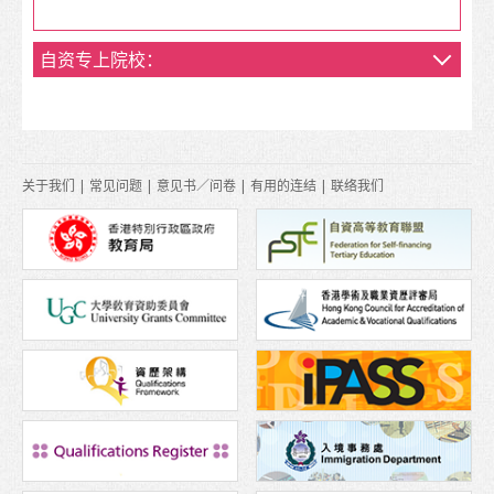
在港生活
自资专上院校：
到埗
住宿
支援服务
关于我们
|
常见问题
|
意见书／问卷
|
有用的连结
|
联络我们
非本地学生的受养人入境安排
日常开支
医疗和安全
保险
理财
电讯
交通