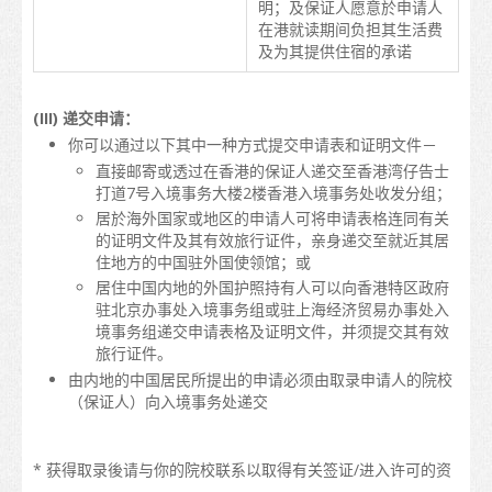
明；及保证人愿意於申请人
地图
在港就读期间负担其生活费
及为其提供住宿的承诺
学生心声
亚洲
(III) 递交申请：
你可以通过以下其中一种方式提交申请表和证明文件－
大洋洲
直接邮寄或透过在香港的保证人递交至香港湾仔告士
打道7号入境事务大楼2楼香港入境事务处收发分组；
欧洲
居於海外国家或地区的申请人可将申请表格连同有关
的证明文件及其有效旅行证件，亲身递交至就近其居
美洲
住地方的中国驻外国使领馆；或
居住中国内地的外国护照持有人可以向香港特区政府
非洲
驻北京办事处入境事务组或驻上海经济贸易办事处入
境事务组递交申请表格及证明文件，并须提交其有效
毕业后
旅行证件。
由内地的中国居民所提出的申请必须由取录申请人的院校
留港进修
（保证人）向入境事务处递交
在香港工作
* 获得取录後请与你的院校联系以取得有关签证/进入许可的资