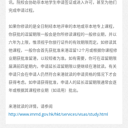
讯。院校会协助非本地学生申请签证或进入许可，甚至为他们
完成申请过程。
如果你修读的是全日制经本地评审的本地或非本地专上课程，
你获批的逗留期限一般会是你所修读课程的一般修业期，并以
六年为上限，惟须视乎你旅行证件的有效期限而定。如修读其
他课程，一般你会首先获批准来港逗留12个月或根据你课程修
业期获批准留港，以较短者为准。如有需要，你可在逗留期限
届满前四星期内，申请延长逗留期限以便继续在港就读。有关
申请只会在申请人仍然符合来港就读的申请资格的情况下才会
获得考虑。如申请获得批准，申请人的延长逗留期限通常会逐
年或根据其课程修业期（如适用）批出。
来港就读的详情，请参阅
http://www.immd.gov.hk/hkt/services/visas/study.html