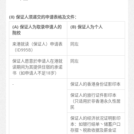
在港生活
(II) 保证人须递交的申请表格及文件：
到埗
(A) 保证人为取录申请人的
(B) 保证人为个人
住宿
院校
支援服务
来港就读（保证人）申请表
同左
（ID995B）
非本地学生的受养人入境安排
保证人愿意於申请人在港就
同左
读期间为其提供住宿的承诺
日常开支
书（如申请人不足18岁）
医疗和安全
-
保证人的香港身份证影印本
保险
保证人的旅行证件影印本
（只适用於非香港永久性居
理财
民
电讯
保证人的经济状况证明影印
本：如银行结单丶储蓄户口
交通
存摺丶税款收据及薪金证