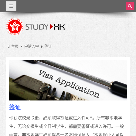
ear
ch
为什么选择香港
世界级教育
主页
申请入学
签证
资料概览
香港教育
香港的教育制度
学费和生活费
奖学金
签证
实习和兼职工作
你获院校录取後，必须取得签证或进入许可*。所有非本地学
生，无论交换生或全日制学生，都需要签证或进入许可。一般
大学和高等教育
而言，非本地学生必须提名一名本地保证人（本地保证人可以