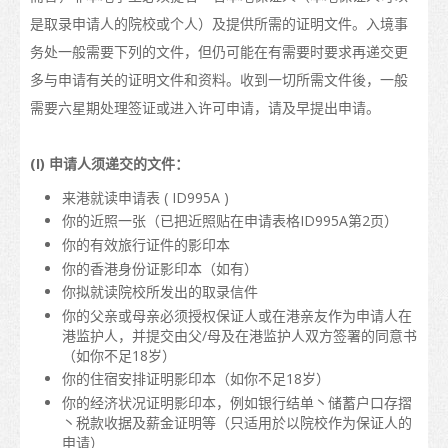
课程名单
是取录申请人的院校或个人）及提供所需的证明文件。入境事
务处一般需要下列的文件，但仍可能在有需要时要求再递交更
职业专才教育
多与申请有关的证明文件和资料。收到一切所需文件後，一般
资历架构
需要六星期处理签证或进入许可申请，请及早提出申请。
“香港发展为国际教育枢纽”的政策
(I) 申请人须递交的文件：
香港院校的校历
来港就读申请表 ( ID995A )
你的近照一张（已把近照贴在申请表格ID995A第2页）
更多升学选择
你的有效旅行证件的影印本
升学途径
你的香港身份证影印本（如有）
你拟就读院校所发出的取录信件
申请入学
你的父亲或母亲必须授权保证人或在港亲友作为申请人在
港监护人，并提交由父/母及在港监护人双方签署的同意书
如何申请
（如你不足18岁）
你的住宿安排证明影印本（如你不足18岁）
签证
你的经济状况证明影印本，例如银行结单丶储蓄户口存摺
丶税款收据及薪金证明等（只适用於以院校作为保证人的
入学要求
申请）