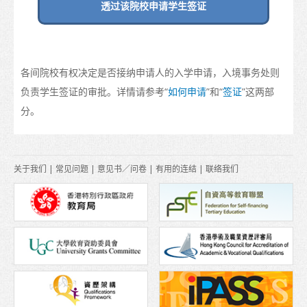
透过该院校申请学生签证
在港生活
到埗
住宿
各间院校有权决定是否接纳申请人的入学申请，入境事务处则
负责学生签证的审批。详情请参考“
如何申请
”和“
签证
”这两部
支援服务
分。
非本地学生的受养人入境安排
日常开支
关于我们
|
常见问题
|
意见书／问卷
|
有用的连结
|
联络我们
医疗和安全
保险
理财
电讯
交通