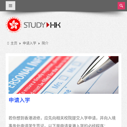
ear
ch
为什么选择香港
世界级教育
主页
申请入学
简介
资料概览
香港教育
香港的教育制度
学费和生活费
奖学金
申请入学
实习和兼职工作
若你想到香港进修，应先向相关校院提交入学申请，并向入境
大学和高等教育
事务处申请学生签证。以下是申请来港入学的必经程序：