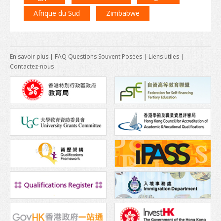
Conditions d’admission
Afrique du Sud
Zimbabwe
Habiter à Hong Kong
Arrivée
En savoir plus
|
FAQ Questions Souvent Posées
|
Liens utiles
|
Hébergement
Contactez-nous
Services d’asssistance
Entrée des personnes à charge des étudiants non-locaux
Coût de la vie
Santé et sécurité
Assurance
Aspects financiers
Télécommunications