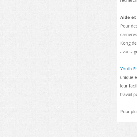
recherch
Aide et
Pour des
carrière
Kong de 
avantag
Youth Em
unique et
leur fac
travail 
Pour plu