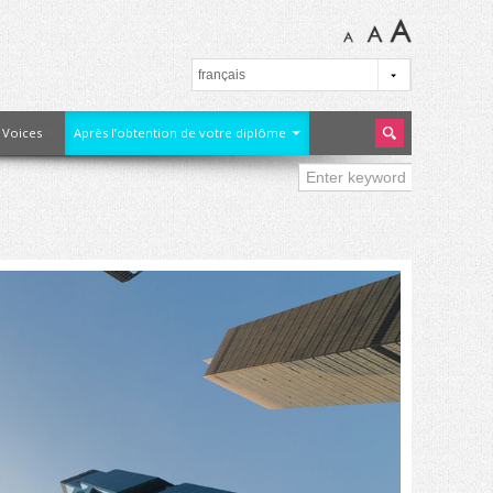
 Voices
Après l’obtention de votre diplôme
earc
h