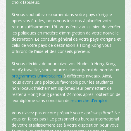
Conditions d’admission
choix fabuleux.
Habiter à Hong Kong
Si vous souhaitez retourner dans votre pays d’origine
après vos études, nous vous invitons à planifier votre
Arrivée
retour suffisamment tôt. Vous feriez aussi bien de vérifier
les politiques en matière d’immigration de votre nouvelle
Hébergement
destination. Le consulat général de votre pays d’origine et
celui de votre pays de destination à Hong Kong vous
Services d’asssistance
offriront de l’aide et des conseils précieux.
Entrée des personnes à charge des étudiants non-locaux
Si vous décidez de poursuivre vos études à Hong Kong
ou d’y travailler, vous pourrez choisir parmi de nombreux
Coût de la vie
programmes universitaires
à différents niveaux. Ainsi,
nous avons une politique favorable pour les étudiants
Santé et sécurité
non-locaux fraîchement diplômés leur permettant de
rester à Hong Kong pendant 24 mois après l’obtention de
Assurance
leur diplôme sans condition de
recherche d'emploi
.
Aspects financiers
Vous n’avez pas encore préparé votre après-diplôme? Ne
vous en faites pas ! Le personnel du bureau international
Télécommunications
de votre établissement est à votre disposition pour vous