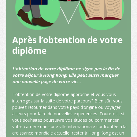
Liste des programmes
Enseignement professionnel
Structure des qualifications
Après l’obtention de votre
La politique de "Développer le statut de HK en tant que pôle international
diplôme
d'éducation"
Calendrier des établissements de Hong Kong
L’obtention de votre diplôme ne signe pas la fin de
votre séjour à Hong Kong. Elle peut aussi marquer
Plus de possibilités d’études
une nouvelle page de votre vie…
Parcours d'étude
L’obtention de votre diplôme approche et vous vous
Poser votre candidature pour vos études
interrogez sur la suite de votre parcours? Bien sûr, vous
pouvez retourner dans votre pays d’origine ou voyager
Poser votre candidature
ailleurs pour faire de nouvelles expériences. Toutefois, si
vous souhaitez poursuivre vos études ou commencer
Visas
votre carrière dans une ville internationale confrontée à la
croissance mondiale actuelle, rester à Hong Kong est un