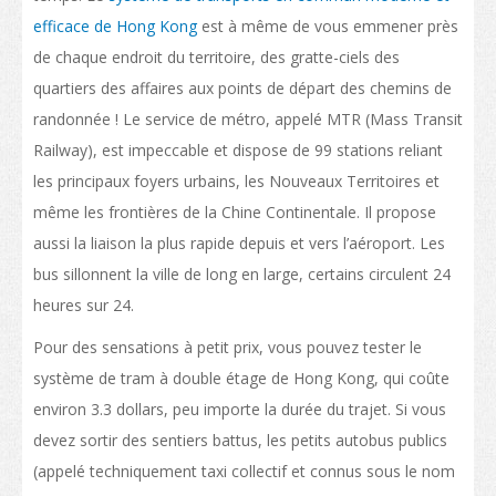
Liste des programmes
efficace de Hong Kong
est à même de vous emmener près
de chaque endroit du territoire, des gratte-ciels des
Enseignement professionnel
quartiers des affaires aux points de départ des chemins de
Structure des qualifications
randonnée ! Le service de métro, appelé MTR (Mass Transit
Railway), est impeccable et dispose de 99 stations reliant
La politique de "Développer le statut de HK en tant que pôle international
les principaux foyers urbains, les Nouveaux Territoires et
d'éducation"
même les frontières de la Chine Continentale. Il propose
Calendrier des établissements de Hong Kong
aussi la liaison la plus rapide depuis et vers l’aéroport. Les
bus sillonnent la ville de long en large, certains circulent 24
Plus de possibilités d’études
heures sur 24.
Parcours d'étude
Pour des sensations à petit prix, vous pouvez tester le
Poser votre candidature pour vos études
système de tram à double étage de Hong Kong, qui coûte
environ 3.3 dollars, peu importe la durée du trajet. Si vous
Poser votre candidature
devez sortir des sentiers battus, les petits autobus publics
Visas
(appelé techniquement taxi collectif et connus sous le nom