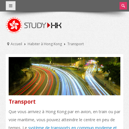
earc
h
Pourquoi Hong Kong?
Un enseignement international
Accueil
Habiter à Hong Kong
Transport
Faits et chiffres
L’enseignement à Hong Kong
Système éducatif de Hong Kong
Frais de scolarité et dépenses courantes
Bourses d’études
Transport
Que vous arriviez à Hong Kong par en avion, en train ou par
Stage et travail à temps partiel
voie maritime, vous pouvez atteindre le centre en peu de
Universités et enseignement supérieur
temps. Le
système de transports en commun moderne et