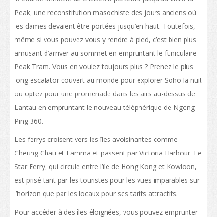
Transport
Peak, une reconstitution masochiste des jours anciens où
Carte
les dames devaient être portées jusqu’en haut. Toutefois,
même si vous pouvez vous y rendre à pied, c’est bien plus
Student Voices
amusant d’arriver au sommet en empruntant le funiculaire
Asie
Peak Tram. Vous en voulez toujours plus ? Prenez le plus
long escalator couvert au monde pour explorer Soho la nuit
Océanie
ou optez pour une promenade dans les airs au-dessus de
Europe
Lantau en empruntant le nouveau téléphérique de Ngong
Ping 360.
Amérique du Nord
Les ferrys croisent vers les îles avoisinantes comme
Afrique
Cheung Chau et Lamma et passent par Victoria Harbour. Le
Après l’obtention de votre diplôme
Star Ferry, qui circule entre l’île de Hong Kong et Kowloon,
est prisé tant par les touristes pour les vues imparables sur
Poursuivre vos études à Hong Kong
l’horizon que par les locaux pour ses tarifs attractifs.
Travailler à Hong Kong
Pour accéder à des îles éloignées, vous pouvez emprunter