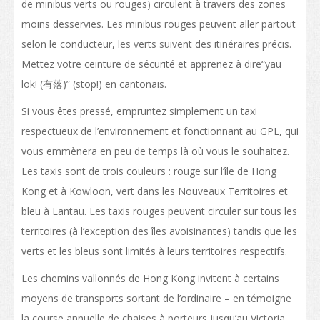
Conditions d’admission
de minibus verts ou rouges) circulent à travers des zones
moins desservies. Les minibus rouges peuvent aller partout
Habiter à Hong Kong
selon le conducteur, les verts suivent des itinéraires précis.
Arrivée
Mettez votre ceinture de sécurité et apprenez à dire“yau
lok! (有落)” (stop!) en cantonais.
Hébergement
Si vous êtes pressé, empruntez simplement un taxi
Services d’asssistance
respectueux de l’environnement et fonctionnant au GPL, qui
Entrée des personnes à charge des étudiants non-locaux
vous emmènera en peu de temps là où vous le souhaitez.
Les taxis sont de trois couleurs : rouge sur l’île de Hong
Coût de la vie
Kong et à Kowloon, vert dans les Nouveaux Territoires et
Santé et sécurité
bleu à Lantau. Les taxis rouges peuvent circuler sur tous les
territoires (à l’exception des îles avoisinantes) tandis que les
Assurance
verts et les bleus sont limités à leurs territoires respectifs.
Aspects financiers
Les chemins vallonnés de Hong Kong invitent à certains
Télécommunications
moyens de transports sortant de l’ordinaire – en témoigne
la course annuelle de chaises à porteurs jusqu’au Victoria