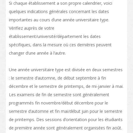
Si chaque établissement a son propre calendrier, voici
Liste des programmes
quelques indications générales concernant les dates
Enseignement professionnel
importantes au cours d’une année universitaire type.
Vérifiez auprès de votre
Structure des qualifications
établissement/université/département les dates
La politique de "Développer le statut de HK en tant que pôle international
spécifiques, dans la mesure où ces dernières peuvent
d'éducation"
changer d’une année à l’autre.
Calendrier des établissements de Hong Kong
Une année universitaire type est divisée en deux semestres
Plus de possibilités d’études
: le semestre d’automne, de début septembre à fin
Parcours d'étude
décembre et le semestre de printemps, de mi-janvier à mai.
Les examens de fin de semestre sont généralement
Poser votre candidature pour vos études
programmés fin novembre/début décembre pour le
Poser votre candidature
semestre d’automne et fin mai/début juin pour le semestre
de printemps. Des sessions d’orientation pour les étudiants
Visas
de première année sont généralement organisées fin août.