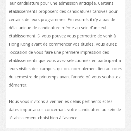
Transport
leur candidature pour une admission anticipée. Certains
établissements proposent des candidatures tardives pour
Carte
certains de leurs programmes. En résumé, il n’y a pas de
Student Voices
délai unique de candidature même au sein d’un seul
établissement. Si vous pouvez vous permettre de venir à
Asie
Hong Kong avant de commencer vos études, vous aurez
Océanie
l’occasion de vous faire une première impression des
établissements que vous avez sélectionnés en participant à
Europe
leurs visites des campus, qui ont normalement lieu au cours
Amérique du Nord
du semestre de printemps avant l’année où vous souhaitez
démarrer.
Afrique
Après l’obtention de votre diplôme
Nous vous invitons à vérifier les délais pertinents et les
Poursuivre vos études à Hong Kong
dates importantes concernant votre candidature au sein de
l’établissement choisi bien à l’avance.
Travailler à Hong Kong