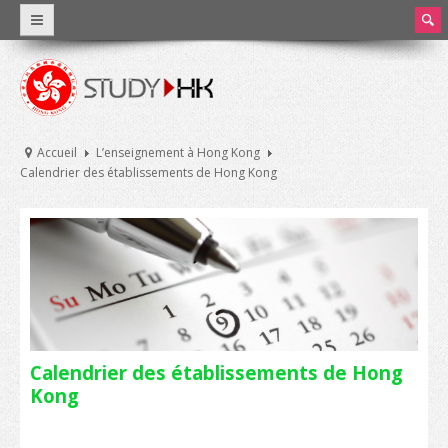
earc
h
Pourquoi Hong Kong?
Un enseignement international
Accueil
L’enseignement à Hong Kong
Calendrier des établissements de Hong Kong
Faits et chiffres
L’enseignement à Hong Kong
Système éducatif de Hong Kong
Frais de scolarité et dépenses courantes
Bourses d’études
Calendrier des établissements de Hong
Stage et travail à temps partiel
Kong
Universités et enseignement supérieur