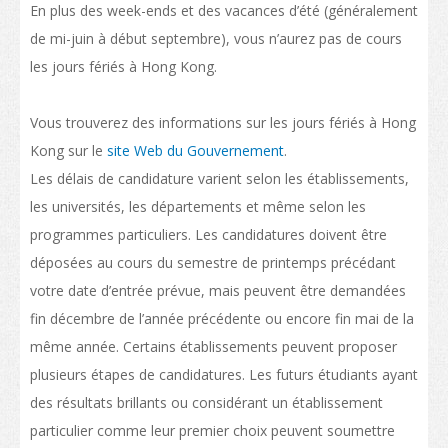
Conditions d’admission
En plus des week-ends et des vacances d’été (généralement
de mi-juin à début septembre), vous n’aurez pas de cours
Habiter à Hong Kong
les jours fériés à Hong Kong.
Arrivée
Vous trouverez des informations sur les jours fériés à Hong
Hébergement
Kong sur le
site Web du Gouvernement
.
Services d’asssistance
Les délais de candidature varient selon les établissements,
les universités, les départements et même selon les
Entrée des personnes à charge des étudiants non-locaux
programmes particuliers. Les candidatures doivent être
Coût de la vie
déposées au cours du semestre de printemps précédant
Santé et sécurité
votre date d’entrée prévue, mais peuvent être demandées
fin décembre de l’année précédente ou encore fin mai de la
Assurance
même année. Certains établissements peuvent proposer
Aspects financiers
plusieurs étapes de candidatures. Les futurs étudiants ayant
des résultats brillants ou considérant un établissement
Télécommunications
particulier comme leur premier choix peuvent soumettre