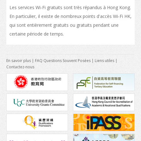
Conditions d’admission
Les services Wi-Fi gratuits sont très répandus à Hong Kong.
Habiter à Hong Kong
En particulier, il existe de nombreux points d'accès Wi-Fi HK,
qui sont entièrement gratuits ou gratuits pendant une
Arrivée
certaine période de temps.
Hébergement
Services d’asssistance
En savoir plus
|
FAQ Questions Souvent Posées
|
Liens utiles
|
Entrée des personnes à charge des étudiants non-locaux
Contactez-nous
Coût de la vie
Santé et sécurité
Assurance
Aspects financiers
Télécommunications