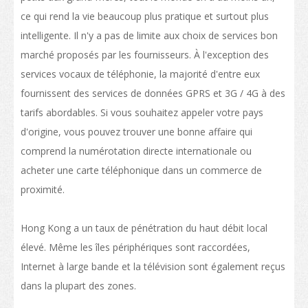
Liste des programmes
ce qui rend la vie beaucoup plus pratique et surtout plus
intelligente. Il n'y a pas de limite aux choix de services bon
Enseignement professionnel
marché proposés par les fournisseurs. À l'exception des
Structure des qualifications
services vocaux de téléphonie, la majorité d'entre eux
fournissent des services de données GPRS et 3G / 4G à des
La politique de "Développer le statut de HK en tant que pôle international
tarifs abordables. Si vous souhaitez appeler votre pays
d'éducation"
d'origine, vous pouvez trouver une bonne affaire qui
Calendrier des établissements de Hong Kong
comprend la numérotation directe internationale ou
acheter une carte téléphonique dans un commerce de
Plus de possibilités d’études
proximité.
Parcours d'étude
Poser votre candidature pour vos études
Hong Kong a un taux de pénétration du haut débit local
élevé. Même les îles périphériques sont raccordées,
Poser votre candidature
Internet à large bande et la télévision sont également reçus
Visas
dans la plupart des zones.