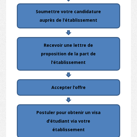
Conditions d’admission
Soumettre votre candidature
Habiter à Hong Kong
auprès de l’établissement
Arrivée
Hébergement
Recevoir une lettre de
Services d’asssistance
proposition de la part de
l’établissement
Entrée des personnes à charge des étudiants non-locaux
Coût de la vie
Accepter l’offre
Santé et sécurité
Assurance
Postuler pour obtenir un visa
Aspects financiers
d’étudiant via votre
Télécommunications
établissement