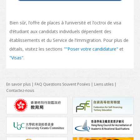
Transport
Carte
Bien sûr, l’offre de places à l’université et l’octroi de visa
Student Voices
d’étudiant aux candidats individuels dépendent des
Asie
établissements et du Service de l’Immigration. Pour plus de
détails, visitez les sections
""Poser votre candidature"
et
Océanie
"Visas"
.
Europe
Amérique du Nord
En savoir plus
|
FAQ Questions Souvent Posées
|
Liens utiles
|
Contactez-nous
Afrique
Après l’obtention de votre diplôme
Poursuivre vos études à Hong Kong
Travailler à Hong Kong