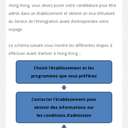
Hong Kong, vous devez poser votre candidature pour être
Liste des programmes
admis dans un établissement et obtenir un visa d’étudiant
Enseignement professionnel
du Service de l’Immigration avant d’entreprendre votre
voyage.
Structure des qualifications
La politique de "Développer le statut de HK en tant que pôle international
Le schéma suivant vous montre les différentes étapes à
d'éducation"
effectuer avant d’arriver à Hong Kong –
Calendrier des établissements de Hong Kong
Choisir l’établissement et les
Plus de possibilités d’études
programmes que vous préférez
Parcours d'étude
Poser votre candidature pour vos études
Contacter l’établissement pour
Poser votre candidature
obtenir des informations sur
les conditions d’admission
Visas