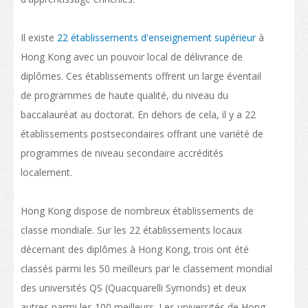
Conditions d’admission
Habiter à Hong Kong
Il existe
22 établissements d'enseignement supérieur
à
Hong Kong avec un pouvoir local de délivrance de
Arrivée
diplômes. Ces établissements offrent un large éventail
Hébergement
de programmes de haute qualité, du niveau du
baccalauréat au doctorat. En dehors de cela, il y a 22
Services d’asssistance
établissements postsecondaires offrant une variété de
Entrée des personnes à charge des étudiants non-locaux
programmes de niveau secondaire accrédités
Coût de la vie
localement.
Santé et sécurité
Hong Kong dispose de nombreux établissements de
Assurance
classe mondiale. Sur les 22 établissements locaux
décernant des diplômes à Hong Kong, trois ont été
Aspects financiers
classés parmi les 50 meilleurs par le classement mondial
Télécommunications
des universités QS (Quacquarelli Symonds) et deux
autres parmi les 100 meilleurs. Les universités de Hong