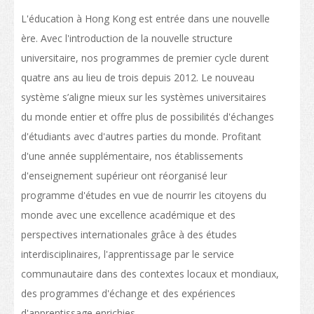
Liste des programmes
L'éducation à Hong Kong est entrée dans une nouvelle
ère. Avec l'introduction de la nouvelle structure
Enseignement professionnel
universitaire, nos programmes de premier cycle durent
Structure des qualifications
quatre ans au lieu de trois depuis 2012. Le nouveau
système s’aligne mieux sur les systèmes universitaires
La politique de "Développer le statut de HK en tant que pôle international
d'éducation"
du monde entier et offre plus de possibilités d'échanges
d'étudiants avec d'autres parties du monde. Profitant
Calendrier des établissements de Hong Kong
d'une année supplémentaire, nos établissements
Plus de possibilités d’études
d'enseignement supérieur ont réorganisé leur
programme d'études en vue de nourrir les citoyens du
Parcours d'étude
monde avec une excellence académique et des
Poser votre candidature pour vos études
perspectives internationales grâce à des études
interdisciplinaires, l'apprentissage par le service
Poser votre candidature
communautaire dans des contextes locaux et mondiaux,
Visas
des programmes d'échange et des expériences
d'apprentissage enrichies.