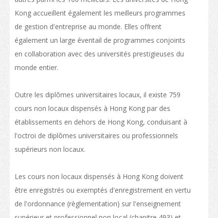
Transport
Kong accueillent également les meilleurs programmes
Carte
de gestion d'entreprise au monde. Elles offrent
également un large éventail de programmes conjoints
Student Voices
en collaboration avec des universités prestigieuses du
Asie
monde entier.
Océanie
Outre les diplômes universitaires locaux, il existe 759
Europe
cours non locaux dispensés à Hong Kong par des
établissements en dehors de Hong Kong, conduisant à
Amérique du Nord
l'octroi de diplômes universitaires ou professionnels
Afrique
supérieurs non locaux.
Après l’obtention de votre diplôme
Les cours non locaux dispensés à Hong Kong doivent
Poursuivre vos études à Hong Kong
être enregistrés ou exemptés d'enregistrement en vertu
Travailler à Hong Kong
de l'ordonnance (règlementation) sur l'enseignement
supérieur et professionnel non local (chapitre 493) et