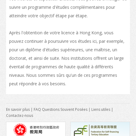
Conditions d’admission
suivre un programme d'études complémentaires pour
Habiter à Hong Kong
atteindre votre objectif étape par étape.
Arrivée
Après l'obtention de votre licence à Hong Kong, vous
Hébergement
pouvez continuer à poursuivre vos études ici, par exemple,
pour un diplôme d'études supérieures, une maîtrise, un
Services d’asssistance
doctorat, et ainsi de suite. Nos institutions offrent un large
Entrée des personnes à charge des étudiants non-locaux
éventail de programmes de haute qualité à différents
niveaux. Nous sommes sûrs qu'un de ces programmes
Coût de la vie
peut répondre à vos besoins.
Santé et sécurité
Assurance
En savoir plus
|
FAQ Questions Souvent Posées
|
Liens utiles
|
Aspects financiers
Contactez-nous
Télécommunications