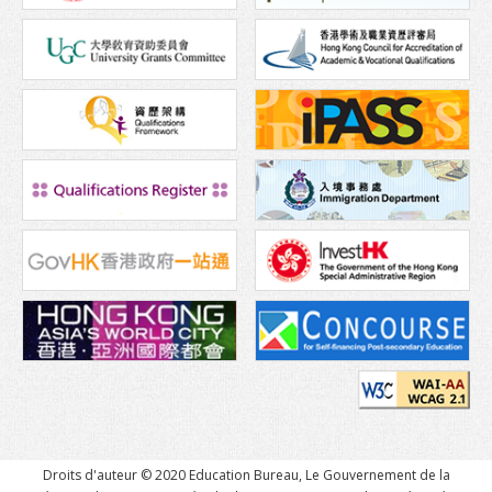
Transport
Carte
Student Voices
Asie
Océanie
Europe
Amérique du Nord
Afrique
Après l’obtention de votre diplôme
Poursuivre vos études à Hong Kong
Travailler à Hong Kong
Droits d'auteur © 2020 Education Bureau, Le Gouvernement de la