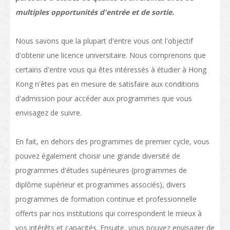
Liste des programmes
multiples opportunités d'entrée et de sortie.
Enseignement professionnel
Nous savons que la plupart d'entre vous ont l'objectif
Structure des qualifications
d'obtenir une licence universitaire. Nous comprenons que
certains d'entre vous qui êtes intéressés à étudier à Hong
La politique de "Développer le statut de HK en tant que pôle international
Kong n'êtes pas en mesure de satisfaire aux conditions
d'éducation"
d'admission pour accéder aux programmes que vous
Calendrier des établissements de Hong Kong
envisagez de suivre.
Plus de possibilités d’études
En fait, en dehors des programmes de premier cycle, vous
Parcours d'étude
pouvez également choisir une grande diversité de
Poser votre candidature pour vos études
programmes d'études supérieures (programmes de
diplôme supérieur et programmes associés), divers
Poser votre candidature
programmes de formation continue et professionnelle
Visas
offerts par nos institutions qui correspondent le mieux à
vos intérêts et capacités. Ensuite, vous pouvez envisager de