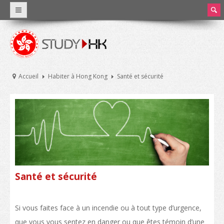
earc
h
Pourquoi Hong Kong?
Un enseignement international
Accueil
Habiter à Hong Kong
Santé et sécurité
Faits et chiffres
L’enseignement à Hong Kong
Système éducatif de Hong Kong
Frais de scolarité et dépenses courantes
Bourses d’études
Santé et sécurité
Stage et travail à temps partiel
Si vous faites face à un incendie ou à tout type d’urgence,
Universités et enseignement supérieur
que vous vous sentez en danger ou que êtes témoin d’une