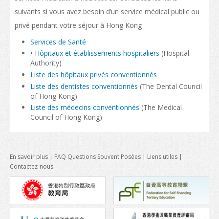
Conditions d’admission
suivants si vous avez besoin d’un service médical public ou
Habiter à Hong Kong
privé pendant votre séjour à Hong Kong
Arrivée
Services de Santé
• Hôpitaux et établissements hospitaliers
(Hospital
Hébergement
Authority)
Liste des hôpitaux privés conventionnés
Services d’asssistance
Liste des dentistes conventionnés
(The Dental Council
of Hong Kong)
Entrée des personnes à charge des étudiants non-locaux
Liste des médecins conventionnés
(The Medical
Council of Hong Kong)
Coût de la vie
Santé et sécurité
En savoir plus
|
FAQ Questions Souvent Posées
|
Liens utiles
|
Assurance
Contactez-nous
Aspects financiers
Télécommunications