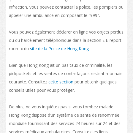
Liste des programmes
infraction, vous pouvez contacter la police, les pompiers ou
appeler une ambulance en composant le "999".
Enseignement professionnel
Structure des qualifications
Vous pouvez également déclarer en ligne vos objets perdus
ou du harcèlement téléphonique dans la section « E-report
La politique de "Développer le statut de HK en tant que pôle international
room » du
site de la Police de Hong Kong
.
d'éducation"
Calendrier des établissements de Hong Kong
Bien que Hong Kong ait un bas taux de criminalité, les
pickpockets et les ventes de contrefaçons restent monnaie
Plus de possibilités d’études
courante. Consultez
cette section
pour obtenir quelques
Parcours d'étude
conseils utiles pour vous protéger.
Poser votre candidature pour vos études
De plus, ne vous inquiétez pas si vous tombez malade.
Poser votre candidature
Hong Kong dispose d’un système de santé de renommée
Visas
mondiale fournissant des services 24 heures sur 24 et des
services médicaux ambulatoires. Consultez les liens