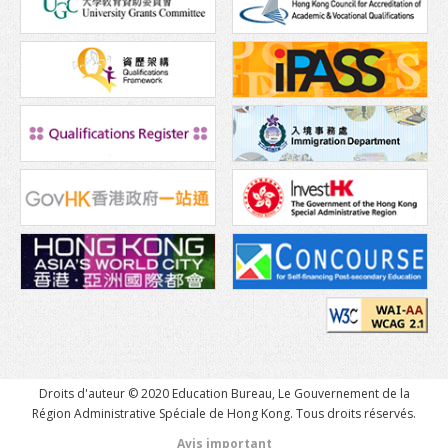
Transport
Carte
Student Voices
Asie
Océanie
Europe
Amérique du Nord
Afrique
Après l’obtention de votre diplôme
Poursuivre vos études à Hong Kong
Droits d'auteur © 2020 Education Bureau, Le Gouvernement de la
Travailler à Hong Kong
Région Administrative Spéciale de Hong Kong. Tous droits réservés.
Avis important