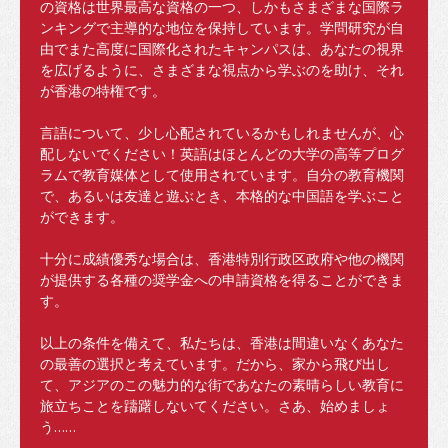
交通
の資格は世界最高な資格の一つ、しかもさまざまな国際ラ
ンキングで主導的な地位を保持しています。学問研究が自
地図
由でまた高度に国際化されたキャンパスは、あなたの視界
を広げるように、さまざまな視点から学ぶのを助け、それ
学生の声
が香港の特権です。
アジア
言語について、少し心配されているかもしれませんが、心
配しないでください！英語はほとんどの大学の高等プログ
オセアニア
ラムで教育媒体として使用されています。自分の教育機関
で、あるいは友達と遊ぶとき、本格的な中国語を学ぶこと
ヨーロッパ
ができます。
アメリカ
十分に成績優秀な場合は、香港特別行政区政府や他の機関
が提供する各種の奨学金への申請資格を得ることができま
アフリカ
す。
卒業後
以上の条件を備えて、私たちは、香港は間違いなくあなた
の最善の選択と考えています。だから、家から飛び出し
香港でのさらなる教育
て、アジアのこの魅力的な街であなたの素晴らしい教育に
旅立ちことを躊躇しないてください。さあ、始めましょ
香港での仕事
う……