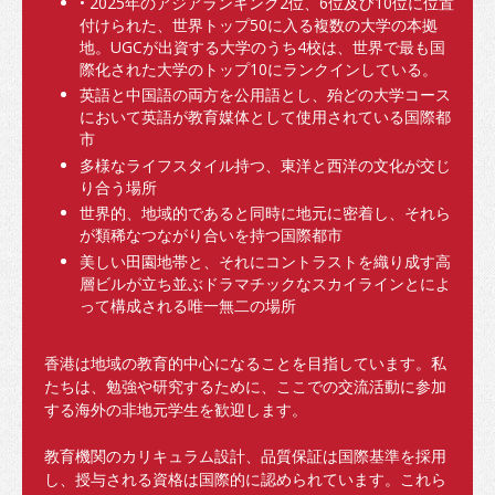
入学要件
• 2025年のアジアランキング2位、6位及び10位に位置
付けられた、世界トップ50に入る複数の大学の本拠
香港での生活
地。UGCが出資する大学のうち4校は、世界で最も国
際化された大学のトップ10にランクインしている。
到着
英語と中国語の両方を公用語とし、殆どの大学コース
において英語が教育媒体として使用されている国際都
宿泊施設
市
多様なライフスタイル持つ、東洋と西洋の文化が交じ
サポートサービス
り合う場所
世界的、地域的であると同時に地元に密着し、それら
ノンローカル学生（留学生）の扶養家族の入国
が類稀なつながり合いを持つ国際都市
美しい田園地帯と、それにコントラストを織り成す高
生活費
層ビルが立ち並ぶドラマチックなスカイラインとによ
って構成される唯一無二の場所
健康と安全
香港は地域の教育的中心になることを目指しています。私
保険
たちは、勉強や研究するために、ここでの交流活動に参加
金銭問題
する海外の非地元学生を歓迎します。
電気通信
教育機関のカリキュラム設計、品質保証は国際基準を採用
し、授与される資格は国際的に認められています。これら