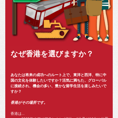
プログラムリスト
職業及び専門教育とトレーニング
資格の枠組み
“国際の教育ハブとして香港のステータスを発展させる”というポ
リシー
なぜ香港を選びますか？
香港教育機関向けカレンダー
その他の教育オプション
あなたは将来の成功へのルート上で、東洋と西洋、特に中
勉強の経路
国の文化を体験したいですか？活気に満ちた、グローバル
に接続され、機会の多い、豊かな留学生活を楽しみたいで
留学する
すか？
申請方法
香港がその場所です。
ビザ
香港は…