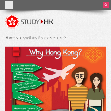
ear
ch
なぜ香港を選びますか？
世界クラスの教育
ホーム
なぜ香港を選びますか？
紹介
正確な詳細
香港教育
香港の教育システム
授業料と生活費
奨学金
実習とパートタイム労働
大学及び高等教育