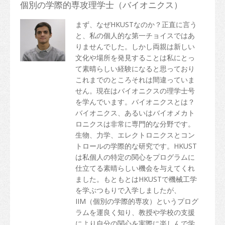
個別の学際的専攻理学士（バイオニクス）
まず、なぜHKUSTなのか？正直に言う
と、私の個人的な第一チョイスではあ
りませんでした。しかし両親は新しい
文化や場所を発見することは私にとっ
て素晴らしい経験になると思っており
これまでのところそれは間違っていま
せん。現在はバイオニクスの理学士号
を学んでいます。バイオニクスとは？
バイオニクス、あるいはバイオメカト
ロニクスは非常に専門的な分野です。
生物、力学、エレクトロニクスとコン
トロールの学際的な研究です。HKUST
は私個人の特定の関心をプログラムに
仕立てる素晴らしい機会を与えてくれ
ました。もともとはHKUSTで機械工学
を学ぶつもりで入学しましたが、
IIM（個別の学際的専攻）というプログ
ラムを運良く知り、教授や学校の支援
により自分の関心を実際に楽しんで学