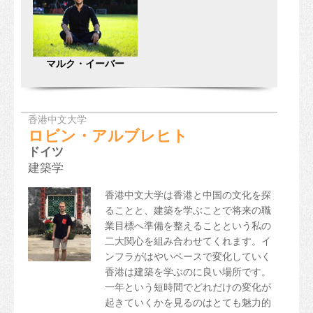
プログラムリスト
職業及び専門教育とトレーニング
マルク・イーバー
資格の枠組み
“国際の教育ハブとして香港のステータスを発展させる”というポ
リシー
香港中文大学
ロビン・アルブレヒト
香港教育機関向けカレンダー
ドイツ
建築学
その他の教育オプション
香港中文大学は香港と中国の文化を探
勉強の経路
ることと、建築を学ぶことで将来の職
業目標へ準備を整えることという私の
留学する
二大関心を組み合わせてくれます。イ
ンフラがはやいペースで変化していく
申請方法
香港は建築を学ぶのに良い場所です。
ビザ
一年という短時間でどれだけの変化が
起きていくかを見るのはとても魅力的