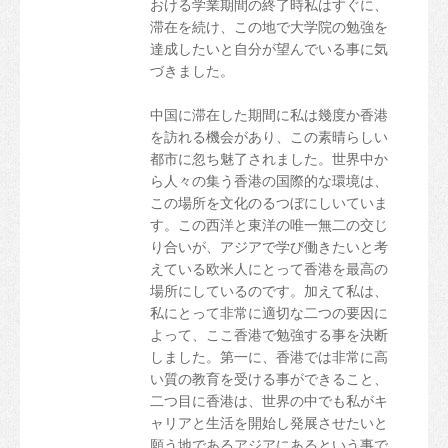
おける学業期間の終了時私はすぐに、
滞在を続け、この地で大学院の勉強を
達成したいと自分が望んでいる事に気
づきました。
中国に滞在した期間に私は幾度か香港
を訪れる機会があり、この素晴らしい
都市に忽ち魅了されました。世界中か
ら人々の集う香港の国際的な環境は、
この場所を文化のるつぼにしいていま
す。この西洋と東洋の唯一無二の交じ
り合いが、アジアで学び働きたいと考
えている欧米人にとって香港を最高の
場所にしているのです。加えて私は、
私にとって非常に適切な二つの要因に
よって、ここ香港で勉強する事を決断
しました。第一に、香港では非常に高
い質の教育を受ける事ができること、
二つ目に香港は、世界の中でも私がキ
ャリアと生活を開始し発展させたいと
願う地であるアジアにあるという事で