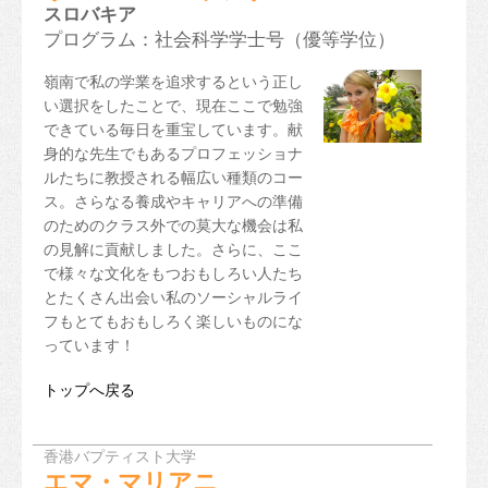
スロバキア
プログラム：社会科学学士号（優等学位）
嶺南で私の学業を追求するという正し
い選択をしたことで、現在ここで勉強
できている毎日を重宝しています。献
身的な先生でもあるプロフェッショナ
ルたちに教授される幅広い種類のコー
ス。さらなる養成やキャリアへの準備
のためのクラス外での莫大な機会は私
の見解に貢献しました。さらに、ここ
で様々な文化をもつおもしろい人たち
とたくさん出会い私のソーシャルライ
フもとてもおもしろく楽しいものにな
っています！
トップへ戻る
香港バプティスト大学
エマ・マリアニ