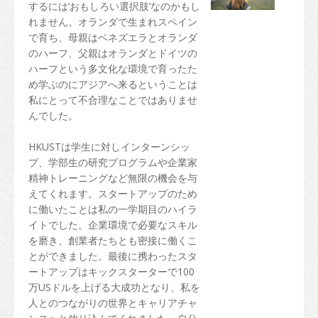
交通
するには‘おもしろい選択肢’なのかもし
れません。オランダで生まれスペイン
地図
で育ち、母親はベネズエラとオランダ
のハーフ、父親はオランダとドイツの
学生の声
ハーフという多文化な環境で育ったた
め学ぶのにアジアへ来るということは
アジア
私にとって不合理なことではありませ
んでした。
オセアニア
HKUSTは学生に対しインターンシッ
ヨーロッパ
プ、学部生の研究プログラムや企業家
アメリカ
精神トレーニングなど無限の機会を与
えてくれます。スタートアップのため
アフリカ
に働いたことは私の一学期目のハイラ
イトでした。企業環境で必要なスキル
卒業後
を磨き、創業者たちとも密接に働くこ
とができました。最後に携わったスタ
香港でのさらなる教育
ートアップはキックスターターで100
万USドルを上げる大成功となり、私を
香港での仕事
人とのつながりの世界とキャリアチャ