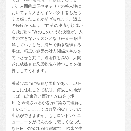
が、人間的成長やキャリアの将来性に
おいてより大きなインパクトをもたら
すと感じたことが挙げられます。過去
の経験から私は、“自分の快適な領域か
ら飛び出す”為のこのような決断が、人
生の大きなレッスンとなり得る事を理
解していました。海外で働き勉強する
事は、幅広い範囲の対人関係スキルを
向上させと共に、適応性を高め、人間
的に成熟させ又柔軟性を持つことを後
押ししてくれます。
香港は本当に特別な場所であり、現在
ここに住むことで私は、何故この地が
しばしば“東洋と西洋とが出会う場
所”と表現されるかを身に染みて理解し
ています。ここでは典型的なアジアの
生活ができますが、もしロンドンやニ
ューヨークがほんの少し恋しくなった
ならMTRでの15分の移動で、欧米の生