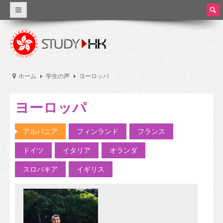
ear
ch
なぜ香港を選びますか？
世界クラスの教育
ホーム
学生の声
ヨーロッパ
正確な詳細
ヨーロッパ
香港教育
香港の教育システム
アルバニア
フィンランド
フランス
ドイツ
イタリア
オランダ
授業料と生活費
スロバキア
イギリス
奨学金
実習とパートタイム労働
大学及び高等教育