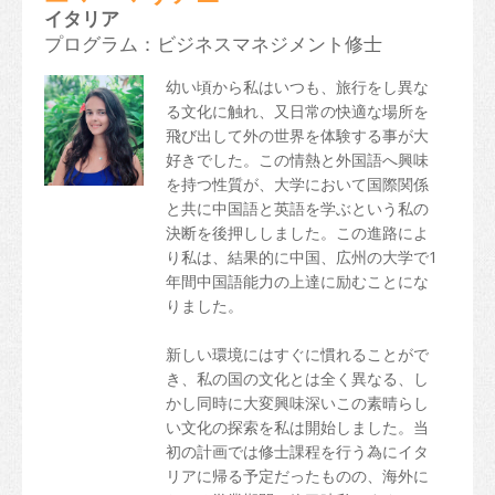
イタリア
プログラム：ビジネスマネジメント修士
幼い頃から私はいつも、旅行をし異な
る文化に触れ、又日常の快適な場所を
飛び出して外の世界を体験する事が大
好きでした。この情熱と外国語へ興味
を持つ性質が、大学において国際関係
と共に中国語と英語を学ぶという私の
決断を後押ししました。この進路によ
り私は、結果的に中国、広州の大学で1
年間中国語能力の上達に励むことにな
りました。
新しい環境にはすぐに慣れることがで
き、私の国の文化とは全く異なる、し
かし同時に大変興味深いこの素晴らし
い文化の探索を私は開始しました。当
初の計画では修士課程を行う為にイタ
リアに帰る予定だったものの、海外に