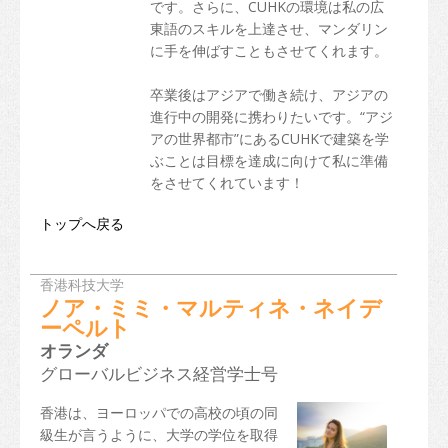
入学要件
です。さらに、CUHKの環境は私の広
東語のスキルを上達させ、マンダリン
香港での生活
に手を伸ばすこともさせてくれます。
到着
卒業後はアジアで働き続け、アジアの
進行中の開発に携わりたいです。“アジ
宿泊施設
アの世界都市”にあるCUHKで建築を学
ぶことは目標を達成に向けて私に準備
サポートサービス
をさせてくれています！
ノンローカル学生（留学生）の扶養家族の入国
トップへ戻る
生活費
香港科技大学
健康と安全
ノア・ミミ・マルティネ・ネイデ
ーペルト
保険
オランダ
金銭問題
グローバルビジネス経営学士号
電気通信
香港は、ヨーロッパでの高校の頃の同
級生が言うように、大学の学位を取得