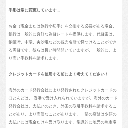
交通
手形は常に変更しています...
地図
学生の声
お金（現金または旅行小切手）を交換する必要がある場合、
銀行は一般的に良好な為替レートを提供します。代替案は、
アジア
銅鑼灣、中環、尖沙咀などの観光名所で見つけることができ
オセアニア
る両替です。彼らは長い時間開いていますが、一般的に、よ
り高い手数料を請求します。
ヨーロッパ
アメリカ
クレジットカードを使用する前によく考えてください！
アフリカ
海外のカード発行会社により発行されたクレジットカードの
卒業後
ほとんどは、 香港で受け入れられていますが、海外のカード
香港でのさらなる教育
発行会社は、支払いのとき、外国の取引手数料を請求するこ
とがあり、より高価なことがあります。一部の店舗は少額の
香港での仕事
支払いには現金だけを受け取ります。常識的に地元の魚市場