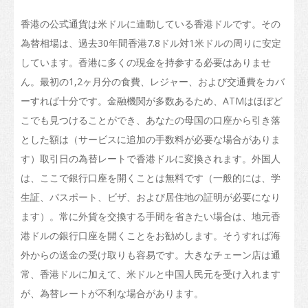
入学要件
香港の公式通貨は米ドルに連動している香港ドルです。その
香港での生活
為替相場は、過去30年間香港7.8ドル対1米ドルの周りに安定
到着
しています。香港に多くの現金を持参する必要はありませ
ん。最初の1,2ヶ月分の食費、レジャー、および交通費をカバ
宿泊施設
ーすれば十分です。金融機関が多数あるため、ATMはほぼど
サポートサービス
こでも見つけることができ、あなたの母国の口座から引き落
とした額は（サービスに追加の手数料が必要な場合がありま
ノンローカル学生（留学生）の扶養家族の入国
す）取引日の為替レートで香港ドルに変換されます。外国人
生活費
は、ここで銀行口座を開くことは無料です（一般的には、学
生証、パスポート、ビザ、および居住地の証明が必要になり
健康と安全
ます）。常に外貨を交換する手間を省きたい場合は、地元香
保険
港ドルの銀行口座を開くことをお勧めします。そうすれば海
金銭問題
外からの送金の受け取りも容易です。大きなチェーン店は通
常、香港ドルに加えて、米ドルと中国人民元を受け入れます
電気通信
が、為替レートが不利な場合があります。