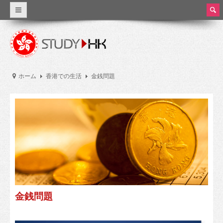
ear
ch
なぜ香港を選びますか？
世界クラスの教育
ホーム
香港での生活
金銭問題
正確な詳細
香港教育
香港の教育システム
授業料と生活費
奨学金
実習とパートタイム労働
金銭問題
大学及び高等教育