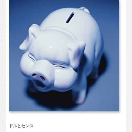
プログラムリスト
職業及び専門教育とトレーニング
資格の枠組み
“国際の教育ハブとして香港のステータスを発展させる”というポ
リシー
香港教育機関向けカレンダー
その他の教育オプション
勉強の経路
留学する
申請方法
ビザ
ドルとセンス