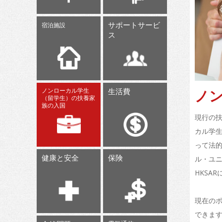
サポートサービ
宿泊施設
ス
ノ
ノンローカル学生
生活費
（留学生）の扶養家
族の入国
現行の
カル学生
って法
健康と安全
保険
ル・ユ
HKSA
現在のポ
できます