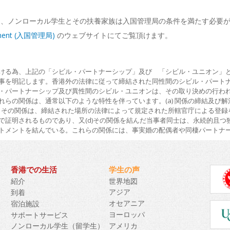
ん、ノンローカル学生とその扶養家族は入国管理局の条件を満たす必要
ment (入国管理局)
のウェブサイトにてご覧頂けます。
ける為、上記の「シビル・パートナーシップ」及び 「シビル・ユニオン」
事を明記します。香港外の法律に従って締結された同性間のシビル・パート
・パートナーシップ及び異性間のシビル・ユニオンは、その取り決めの行わ
れらの関係は、通常以下のような特性を伴っています。(a) 関係の締結及び
b) その関係は、締結された場所の法律によって規定された所轄官庁による登録を
で証明されるものであり、又(d)その関係を結んだ当事者同士は、永続的且
トメントを結んでいる。これらの関係には、事実婚の配偶者や同棲パートナ
香港での生活
学生の声
世界地図
紹介
アジア
到着
オセアニア
宿泊施設
ヨーロッパ
サポートサービス
アメリカ
ノンローカル学生（留学生）