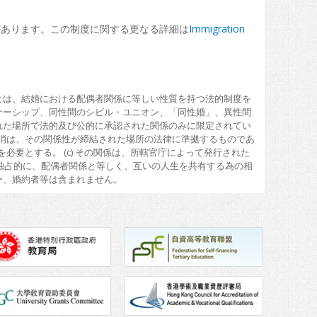
があります。この制度に関する更なる詳細は
Immigration
とは、結婚における配偶者関係に等しい性質を持つ法的制度を
ナーシップ、同性間のシビル・ユニオン、「同性婚」、異性間
れた場所で法的及び公的に承認された関係のみに限定されてい
解消は、その関係性が締結された場所の法律に準拠するものであ
必要とする。 (c) その関係は、所轄官庁によって発行された
つ独占的に、配偶者関係と等しく、互いの人生を共有する為の相
ー、婚約者等は含まれません。