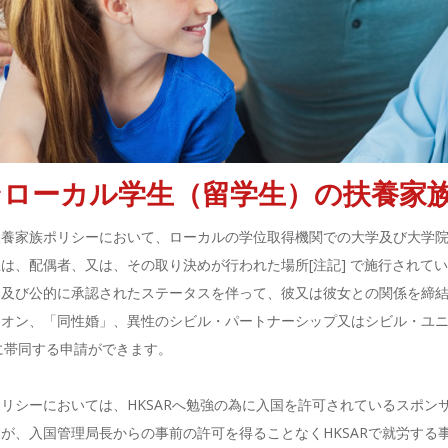
ンローカル学生（留学生）の扶養家
扶養家族ポリシーにおいて、ローカルの学位取得機関での大学及び大学
は、配偶者、又は、その取り決めが行われた場所[注記] で施行されて
的及び公的に承認されたステータスを伴って、彼又は彼女との関係を締
ニオン、「同性婚」、異性のシビル・パートナーシップ又はシビル・ユニ
Rに帯同する申請ができます。
リシーにおいては、HKSARへ勉強の為に入国を許可されているスポンサ
が、入国管理局長からの事前の許可を得ることなくHKSARで就労する