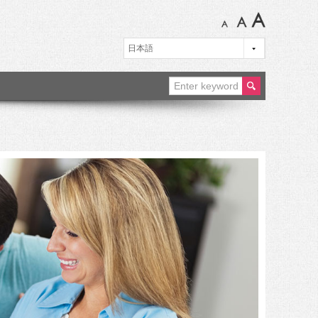
ear
ch