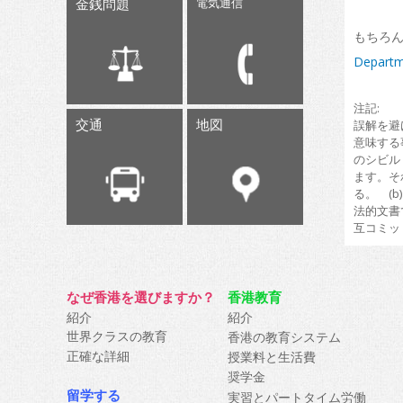
金銭問題
電気通信
もちろ
Depart
注記:
交通
地図
誤解を避
意味する
のシビル
ます。そ
る。 (
法的文書
互コミッ
なぜ香港を選びますか？
香港教育
紹介
紹介
世界クラスの教育
香港の教育システム
正確な詳細
授業料と生活費
奨学金
留学する
実習とパートタイム労働