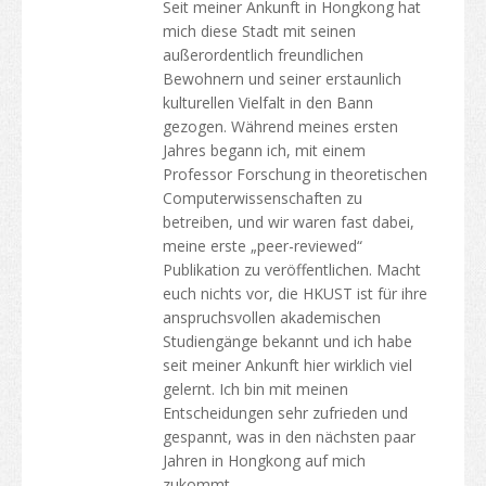
Zulassungsvoraussetzung
Seit meiner Ankunft in Hongkong hat
mich diese Stadt mit seinen
Leben in HongKong
außerordentlich freundlichen
Bewohnern und seiner erstaunlich
Ankunft
kulturellen Vielfalt in den Bann
gezogen. Während meines ersten
Unterkunft
Jahres begann ich, mit einem
Professor Forschung in theoretischen
Verfügbare Hilfen
Computerwissenschaften zu
betreiben, und wir waren fast dabei,
Einreise von Familienangehörigen auswärtiger Studenten
meine erste „peer-reviewed“
Lebenshaltungskosten
Publikation zu veröffentlichen. Macht
euch nichts vor, die HKUST ist für ihre
Gesund- und Sicherheit
anspruchsvollen akademischen
Studiengänge bekannt und ich habe
Versicherung
seit meiner Ankunft hier wirklich viel
gelernt. Ich bin mit meinen
Geld zählt
Entscheidungen sehr zufrieden und
gespannt, was in den nächsten paar
Telekommunikation
Jahren in Hongkong auf mich
zukommt.