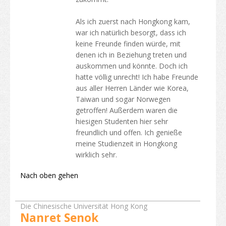
Transportwesen
Als ich zuerst nach Hongkong kam,
Karte
war ich natürlich besorgt, dass ich
Studentenstimmen
keine Freunde finden würde, mit
denen ich in Beziehung treten und
Asien
auskommen und könnte. Doch ich
hatte völlig unrecht! Ich habe Freunde
Ozeanien
aus aller Herren Länder wie Korea,
Taiwan und sogar Norwegen
Europa
getroffen! Außerdem waren die
hiesigen Studenten hier sehr
Amerika
freundlich und offen. Ich genieße
meine Studienzeit in Hongkong
Afrika
wirklich sehr.
Nach dem Studium
Nach oben gehen
Weiteres Studium in HongKong
Die Chinesische Universität Hong Kong
Arbeiten in Hong Kong
Nanret Senok