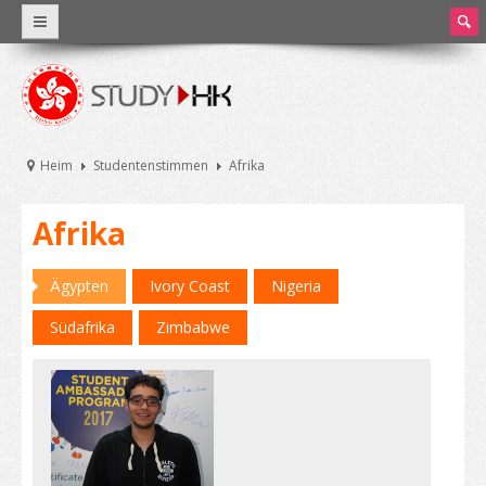
ear
ch
Warum Hong Kong
Weltklasse-Bildung
Heim
Studentenstimmen
Afrika
Angaben und Statistik
Afrika
Hong Kong und Bildung
HongKongsBildungssystem
Ägypten
Ivory Coast
Nigeria
Südafrika
Zimbabwe
Studiengebühren und Lebenshaltungskosten
Stipendien
Praktika und Teilzeitjobs
Universitäten und höhere Bildung