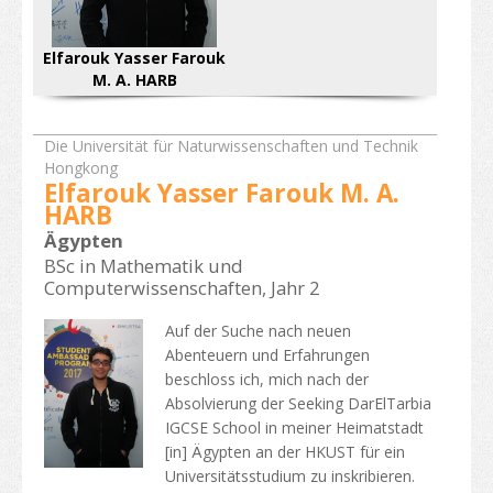
Liste der Studiengänge
Elfarouk Yasser Farouk
Berufliche und fachliche Aus- und Weiterbildung
M. A. HARB
Qualifikationsrahmen
Die Universität für Naturwissenschaften und Technik
Die Richtlinie der "Entwicklung von Hongkongs Status als
Hongkong
international Bildungszentrum"
Elfarouk Yasser Farouk M. A.
HARB
Kalender für Instutionen in Hongkong
Ägypten
BSc in Mathematik und
Weitere Studienmöglichkeiten
Computerwissenschaften, Jahr 2
Studienzweige
Auf der Suche nach neuen
Abenteuern und Erfahrungen
Bewerbung furs Studium
beschloss ich, mich nach der
Absolvierung der Seeking DarElTarbia
Wie bewerben
IGCSE School in meiner Heimatstadt
Visum
[in] Ägypten an der HKUST für ein
Universitätsstudium zu inskribieren.