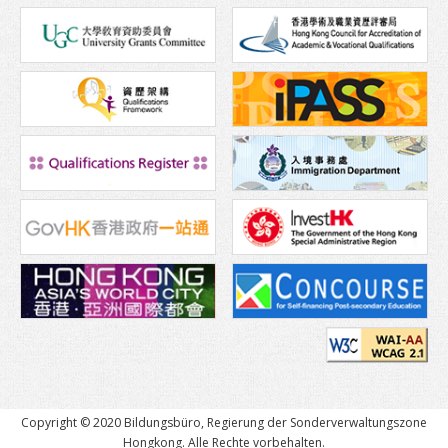
Transportwesen
Karte
Studentenstimmen
Asien
Ozeanien
Europa
Amerika
Afrika
Nach dem Studium
Weiteres Studium in HongKong
Arbeiten in Hong Kong
Copyright © 2020 Bildungsbüro, Regierung der Sonderverwaltungszone
Hongkong. Alle Rechte vorbehalten.