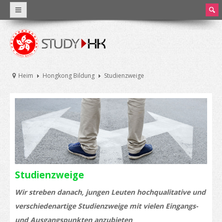
ear
ch
Warum Hong Kong
Weltklasse-Bildung
Heim
Hongkong Bildung
Studienzweige
Angaben und Statistik
Hong Kong und Bildung
HongKongsBildungssystem
Studiengebühren und Lebenshaltungskosten
Stipendien
Studienzweige
Praktika und Teilzeitjobs
Wir streben danach, jungen Leuten hochqualitative und
verschiedenartige Studienzweige mit vielen Eingangs-
Universitäten und höhere Bildung
und Ausgangspunkten anzubieten