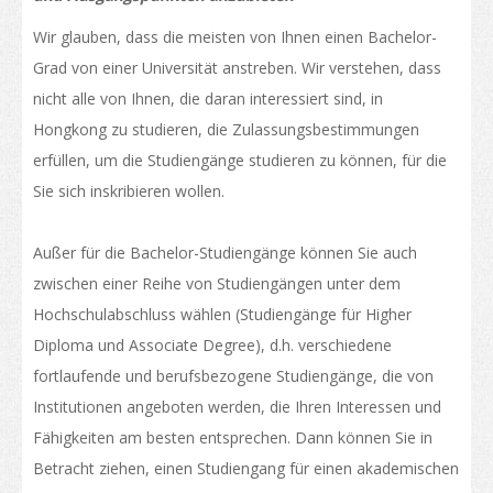
Liste der Studiengänge
Wir glauben, dass die meisten von Ihnen einen Bachelor-
Grad von einer Universität anstreben. Wir verstehen, dass
Berufliche und fachliche Aus- und Weiterbildung
nicht alle von Ihnen, die daran interessiert sind, in
Qualifikationsrahmen
Hongkong zu studieren, die Zulassungsbestimmungen
Die Richtlinie der "Entwicklung von Hongkongs Status als
erfüllen, um die Studiengänge studieren zu können, für die
international Bildungszentrum"
Sie sich inskribieren wollen.
Kalender für Instutionen in Hongkong
Außer für die Bachelor-Studiengänge können Sie auch
Weitere Studienmöglichkeiten
zwischen einer Reihe von Studiengängen unter dem
Hochschulabschluss wählen (Studiengänge für Higher
Studienzweige
Diploma und Associate Degree), d.h. verschiedene
Bewerbung furs Studium
fortlaufende und berufsbezogene Studiengänge, die von
Wie bewerben
Institutionen angeboten werden, die Ihren Interessen und
Fähigkeiten am besten entsprechen. Dann können Sie in
Visum
Betracht ziehen, einen Studiengang für einen akademischen