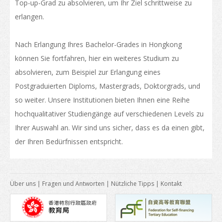
Zulassungsvoraussetzung
Top-up-Grad zu absolvieren, um Ihr Ziel schrittweise zu
erlangen.
Leben in HongKong
Ankunft
Nach Erlangung Ihres Bachelor-Grades in Hongkong
können Sie fortfahren, hier ein weiteres Studium zu
Unterkunft
absolvieren, zum Beispiel zur Erlangung eines
Verfügbare Hilfen
Postgraduierten Diploms, Mastergrads, Doktorgrads, und
so weiter. Unsere Institutionen bieten Ihnen eine Reihe
Einreise von Familienangehörigen auswärtiger Studenten
hochqualitativer Studiengänge auf verschiedenen Levels zu
Lebenshaltungskosten
Ihrer Auswahl an. Wir sind uns sicher, dass es da einen gibt,
der Ihren Bedürfnissen entspricht.
Gesund- und Sicherheit
Versicherung
Geld zählt
Über uns
|
Fragen und Antworten
|
Nützliche Tipps
|
Kontakt
Telekommunikation