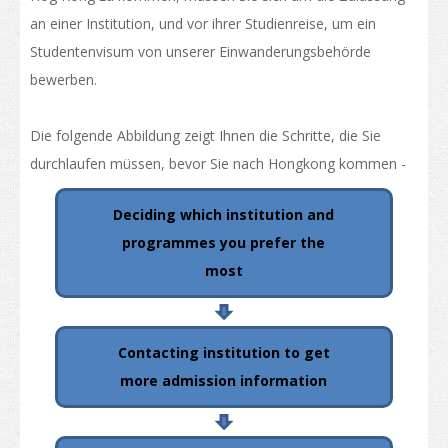
Liste der Studiengänge
an einer Institution, und vor ihrer Studienreise, um ein
Studentenvisum von unserer Einwanderungsbehörde
Berufliche und fachliche Aus- und Weiterbildung
bewerben.
Qualifikationsrahmen
Die folgende Abbildung zeigt Ihnen die Schritte, die Sie
Die Richtlinie der "Entwicklung von Hongkongs Status als
durchlaufen müssen, bevor Sie nach Hongkong kommen -
international Bildungszentrum"
Kalender für Instutionen in Hongkong
Deciding which institution and
programmes you prefer the
Weitere Studienmöglichkeiten
most
Studienzweige
Bewerbung furs Studium
Contacting institution to get
Wie bewerben
more admission information
Visum