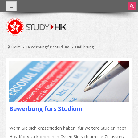
ear
ch
Warum Hong Kong
Weltklasse-Bildung
Heim
Bewerbung furs Studium
Einführung
Angaben und Statistik
Hong Kong und Bildung
HongKongsBildungssystem
Studiengebühren und Lebenshaltungskosten
Stipendien
Bewerbung furs Studium
Praktika und Teilzeitjobs
Wenn Sie sich entschieden haben, für weitere Studien nach
Universitäten und höhere Bildung
Hog Kong zu kommen, müssen Sie sich um die Zulassung