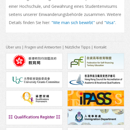
Transportwesen
einer Hochschule, und Gewährung eines Studentenvisums
Karte
seitens unserer Einwanderungsbehörde zusammen. Weitere
Details finden Sie hier:
"Wie man sich bewirbt"
und
"Visa"
.
Studentenstimmen
Asien
Über uns
|
Fragen und Antworten
|
Nützliche Tipps
|
Kontakt
Ozeanien
Europa
Amerika
Afrika
Nach dem Studium
Weiteres Studium in HongKong
Arbeiten in Hong Kong