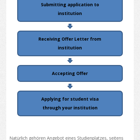
Zulassungsvoraussetzung
Submitting application to
Leben in HongKong
institution
Ankunft
Unterkunft
Receiving Offer Letter from
institution
Verfügbare Hilfen
Einreise von Familienangehörigen auswärtiger Studenten
Accepting Offer
Lebenshaltungskosten
Gesund- und Sicherheit
Applying for student visa
Versicherung
through your institution
Geld zählt
Telekommunikation
Natürlich gehören Angebot eines Studienplatzes, seitens